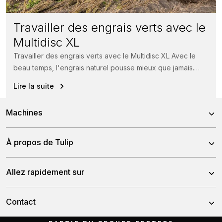
Travailler des engrais verts avec le
Multidisc XL
Travailler des engrais verts avec le Multidisc XL Avec le
beau temps, l'engrais naturel pousse mieux que jamais.
Rien de...
Lire la suite
Machines
Herses Rotatives
À propos de Tulip
Déchameurs À Disques
À propos de nous
Allez rapidement sur
Herses À Dents
Notre équipe
Décompacteurs
Nouvelles
Contact
L’histoire
Semoirs
Distributeurs