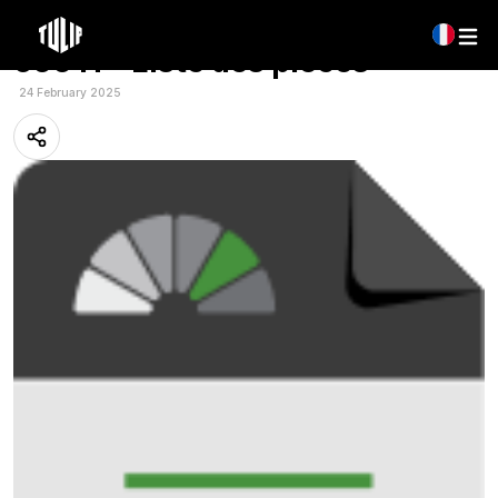
Multilingue: Tulip – Multidisc
600 H – Liste des pieces
24 February 2025