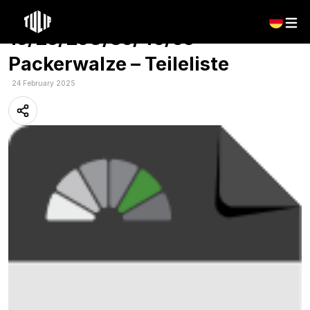
Mehrsprachig: Tulip – Roterra
15/25/25C/35/45/55
Packerwalze – Teileliste
24 February 2025