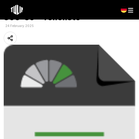
Mehrsprachig: Tulip – Roterra
300-35 – Teileliste
24 February 2025