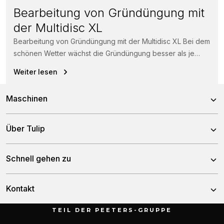
Bearbeitung von Gründüngung mit
der Multidisc XL
Bearbeitung von Gründüngung mit der Multidisc XL Bei dem
schönen Wetter wächst die Gründüngung besser als je
zuvor. Kein Problem...
Weiter lesen
Maschinen
Kreiseleggen
Über Tulip
Scheibeneggen
Über uns
Schnell gehen zu
Zinkeneggen
Team
Grubber
Nachrichten
Kontakt
Geschichte
Sämaschinen
Händler
TEIL DER PEETERS-GRUPPE
Düngerstreuer
Munnikenheiweg 47
Service & downloads