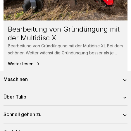
Bearbeitung von Gründüngung mit
der Multidisc XL
Bearbeitung von Gründüngung mit der Multidisc XL Bei dem
schönen Wetter wächst die Gründüngung besser als je
zuvor. Kein Problem...
Weiter lesen
Maschinen
Kreiseleggen
Über Tulip
Scheibeneggen
Über uns
Schnell gehen zu
Zinkeneggen
Team
Grubber
Nachrichten