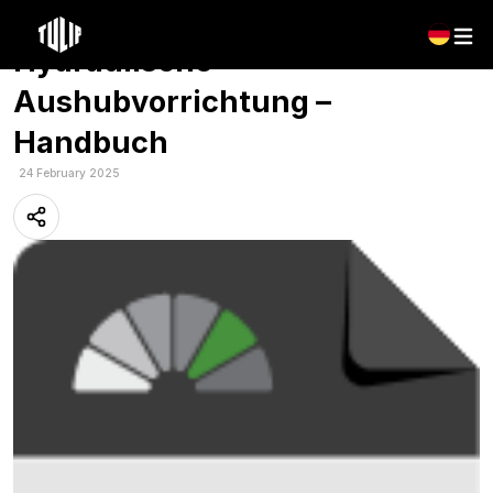
Mehrsprachig: Tulip – Roterra
Hydraulische
Aushubvorrichtung –
Handbuch
24 February 2025