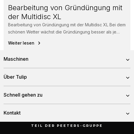
Bearbeitung von Gründüngung mit
der Multidisc XL
Bearbeitung von Gründüngung mit der Multidisc XL Bei dem
schönen Wetter wächst die Gründüngung besser als je
zuvor. Kein Problem...
Weiter lesen
Maschinen
Kreiseleggen
Über Tulip
Scheibeneggen
Über uns
Schnell gehen zu
Zinkeneggen
Team
Grubber
Nachrichten
Kontakt
Geschichte
Sämaschinen
Händler
TEIL DER PEETERS-GRUPPE
Düngerstreuer
Munnikenheiweg 47
Service & downloads