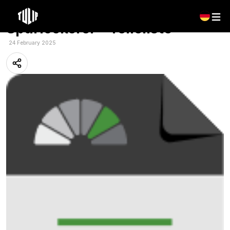
Mehrsprachig: Tulip – Roterra
Spurlockerer – Teileliste
24 February 2025