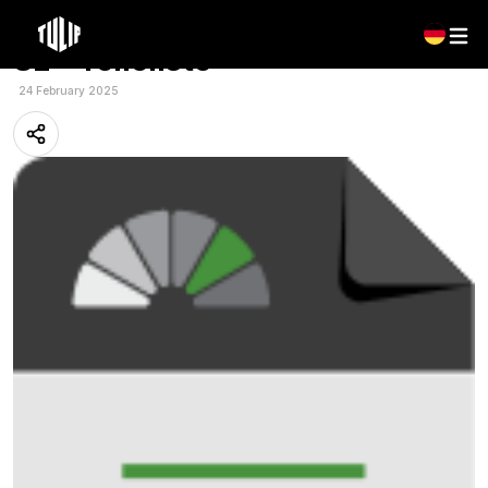
Tulip – Centraside Centerliner
SE – Teileliste
24 February 2025