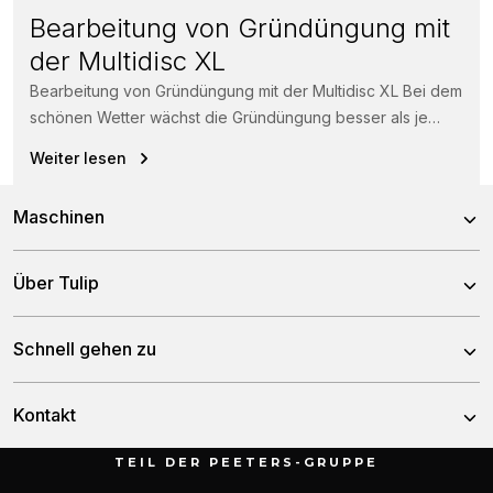
Bearbeitung von Gründüngung mit
der Multidisc XL
Bearbeitung von Gründüngung mit der Multidisc XL Bei dem
schönen Wetter wächst die Gründüngung besser als je
zuvor. Kein Problem...
Weiter lesen
Maschinen
Kreiseleggen
Über Tulip
Scheibeneggen
Über uns
Schnell gehen zu
Zinkeneggen
Team
Grubber
Nachrichten
Kontakt
Geschichte
Sämaschinen
Händler
TEIL DER PEETERS-GRUPPE
Düngerstreuer
Munnikenheiweg 47
Service & downloads