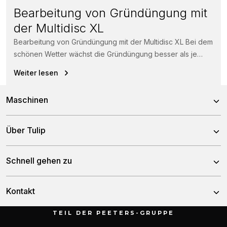
Bearbeitung von Gründüngung mit
der Multidisc XL
Bearbeitung von Gründüngung mit der Multidisc XL Bei dem
schönen Wetter wächst die Gründüngung besser als je
zuvor. Kein Problem...
Weiter lesen
Maschinen
Kreiseleggen
Über Tulip
Scheibeneggen
Über uns
Schnell gehen zu
Zinkeneggen
Team
Grubber
Nachrichten
Kontakt
Geschichte
Sämaschinen
Händler
TEIL DER PEETERS-GRUPPE
Düngerstreuer
Munnikenheiweg 47
Service & downloads