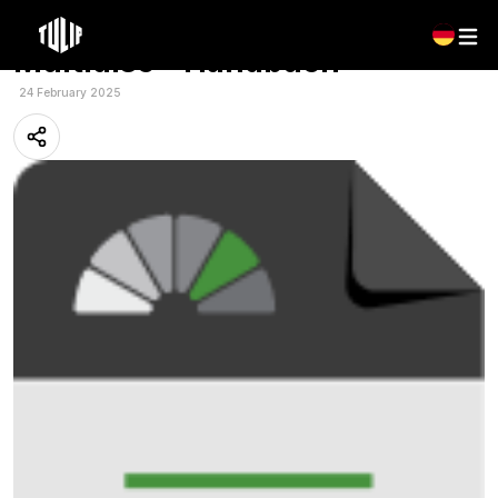
Mehrsprachig: Tulip –
Multidisc – Handbuch
24 February 2025