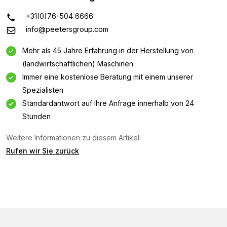
+31(0)76-504 6666
info@peetersgroup.com
Mehr als 45 Jahre Erfahrung in der Herstellung von
(landwirtschaftlichen) Maschinen
Immer eine kostenlose Beratung mit einem unserer
Spezialisten
Standardantwort auf Ihre Anfrage innerhalb von 24
Stunden
Weitere Informationen zu diesem Artikel:
Informationsanfrage
Rufen wir Sie zurück
Interessiert an dieser Maschine? Kontaktieren Sie uns
über dieses Formular.
Name
(Required)