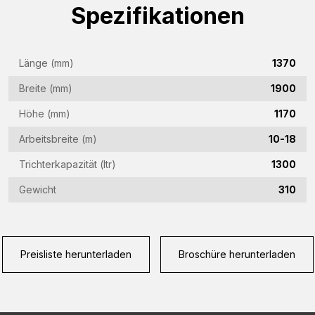
Spezifikationen
Firmenname
(Required)
Länge (mm)
1370
E-
Mail-
Breite (mm)
1900
Adresse
Telefon
Höhe (mm)
1170
(Required)
(Required)
Arbeitsbreite (m)
10-18
Land
Trichterkapazität (ltr)
1300
(Required)
Gewicht
310
Vraag
(Required)
Preisliste herunterladen
Broschüre herunterladen
CAPTCHA