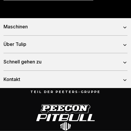
Maschinen
Kreiseleggen
Über Tulip
Scheibeneggen
Über uns
Schnell gehen zu
Zinkeneggen
Team
Grubber
Nachrichten
Kontakt
Geschichte
Sämaschinen
Händler
TEIL DER PEETERS-GRUPPE
Düngerstreuer
Munnikenheiweg 47
Service & downloads
4879 NE Etten-Leur
Lely Ersatzteillisten
Die Niederlande
Kontakt