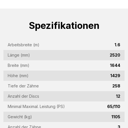
über dieses Formular.
Name
Spezifikationen
(Required)
Firmenname
(Required)
Arbeitsbreite (m)
1.6
E-
Länge (mm)
2520
Mail-
Breite (mm)
1644
Adresse
Telefon
(Required)
Höhe (mm)
1429
(Required)
Tiefe der Zähne
258
Land
Anzahl der Discs
12
(Required)
Minimal Maximal. Leistung (PS)
65/110
Vraag
(Required)
Gewicht (kg)
1105
Anzahl der Zähne
3