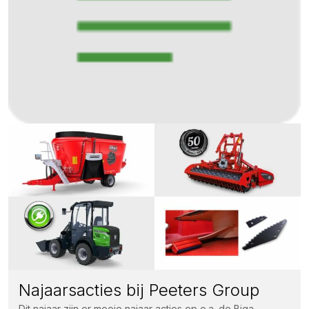
Najaarsacties bij Peeters Group
Dit najaar zijn er mooie najaar acties op o.a. de Biga