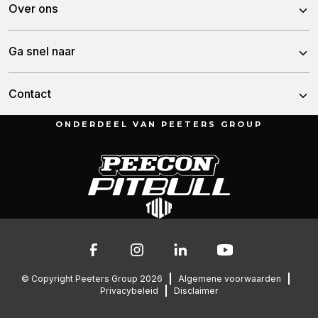
Over ons
Schijveneggen
Over ons
Ga snel naar
Tandeggen
Team
Woelers
Nieuws
Contact
Historie
Zaaimachines
Dealers
ONDERDEEL VAN PEETERS GROUP
Kunstmeststrooiers
Munnikenheiweg 47
Service & downloads
4879 NE Etten-Leur
Werken bij Tulip
Nederland
Overzicht Lely lijsten
Contact
076 – 504 6666
info@peetersgroup.com
© Copyright Peeters Group 2026
Algemene voorwaarden
Privacybeleid
Disclaimer