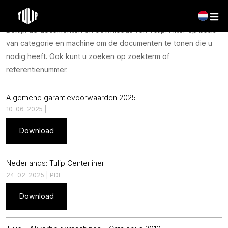
Documenten & downloads
Bekijk de documenten en downloads van Tulip. Filter op basis
van categorie en machine om de documenten te tonen die u
nodig heeft. Ook kunt u zoeken op zoekterm of
referentienummer.
Algemene garantievoorwaarden 2025
10-06-2025 |
Download
Nederlands: Tulip Centerliner
24-02-2025 | PDF
Download