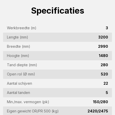
(Vereist)
Specificaties
Bedrijfsnaam
(Vereist)
Werkbreedte (m)
3
E-
mailadres
Lengte (mm)
3200
(Vereist)
Breedte (mm)
2990
Telefoon
(Vereist)
Hoogte (mm)
1480
Land
Tand diepte (mm)
280
(Vereist)
Open rol (Ø mm)
520
Vraag
Aantal schijven
22
(Vereist)
Aantal tanden
5
Min./max. vermogen (pk)
150/280
CAPTCHA
Eigen gewicht OR/PR 500 (kg)
2420/2475