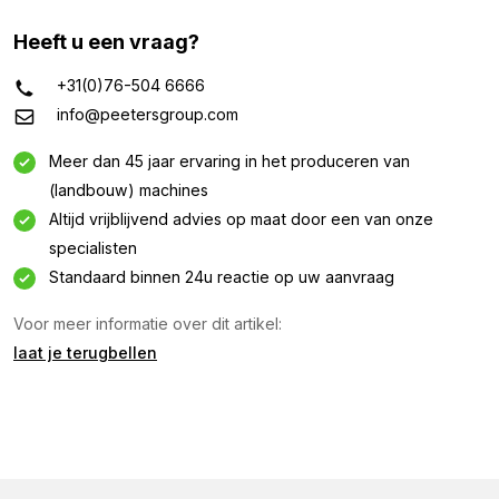
Heeft u een vraag?
+31(0)76-504 6666
info@peetersgroup.com
Meer dan 45 jaar ervaring in het produceren van
(landbouw) machines
Altijd vrijblijvend advies op maat door een van onze
specialisten
Standaard binnen 24u reactie op uw aanvraag
Voor meer informatie over dit artikel:
laat je terugbellen
Informatie aanvragen
Geïnteresseerd in deze machine? Neem contact op
via dit formulier.
Naam