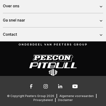
Rotorkopeggen
Over ons
Schijveneggen
Over ons
Ga snel naar
Tandeggen
Team
Woelers
Nieuws
Contact
Historie
Zaaimachines
Dealers
ONDERDEEL VAN PEETERS GROUP
Kunstmeststrooiers
Munnikenheiweg 47
Service & downloads
4879 NE Etten-Leur
Werken bij Tulip
Nederland
Overzicht Lely lijsten
Contact
076 – 504 6666
info@peetersgroup.com
© Copyright Peeters Group 2026
Algemene voorwaarden
Privacybeleid
Disclaimer