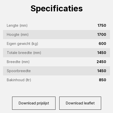
Specificaties
(Vereist)
E-
mailadres
Lengte (mm)
1750
(Vereist)
Telefoon
Hoogte (mm)
1700
(Vereist)
Eigen gewicht (kg)
600
Land
Totale breedte (mm)
1450
(Vereist)
Breedte (mm)
2450
Vraag
Spoorbreedte
1450
(Vereist)
Bakinhoud (ltr)
850
CAPTCHA
Download prijslijst
Download leaflet