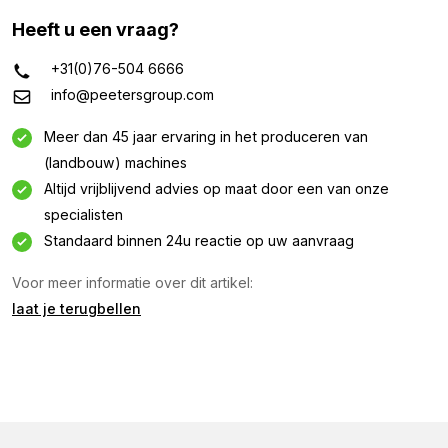
Heeft u een vraag?
+31(0)76-504 6666
info@peetersgroup.com
Meer dan 45 jaar ervaring in het produceren van
(landbouw) machines
Altijd vrijblijvend advies op maat door een van onze
specialisten
Standaard binnen 24u reactie op uw aanvraag
Informatie aanvragen
Voor meer informatie over dit artikel:
laat je terugbellen
Geïnteresseerd in deze machine? Neem contact op
via dit formulier.
Naam
(Vereist)
Bedrijfsnaam