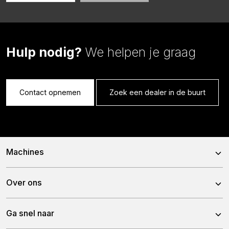
Hulp nodig?
We helpen je graag
Contact opnemen
Zoek een dealer in de buurt
Machines
Rotorkopeggen
Over ons
Schijveneggen
Over ons
Ga snel naar
Tandeggen
Team