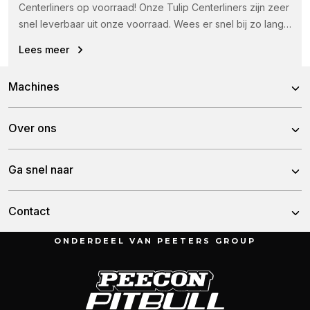
Centerliners op voorraad! Onze Tulip Centerliners zijn zeer
snel leverbaar uit onze voorraad. Wees er snel bij zo lang
de...
Lees meer
Machines
Rotorkopeggen
Over ons
Schijveneggen
Over ons
Ga snel naar
Tandeggen
Team
Woelers
Nieuws
Contact
Historie
Zaaimachines
Dealers
ONDERDEEL VAN PEETERS GROUP
Kunstmeststrooiers
Munnikenheiweg 47
Service & downloads
4879 NE Etten-Leur
Werken bij Tulip
Nederland
Overzicht Lely lijsten