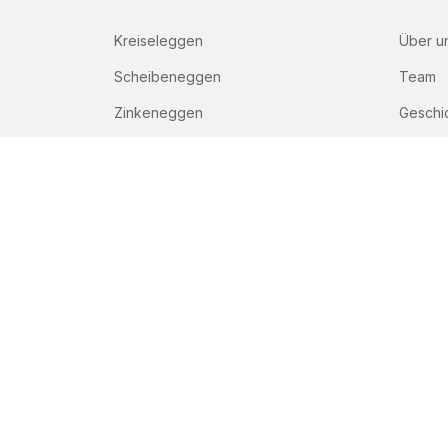
Kreiseleggen
Über u
Scheibeneggen
Team
Zinkeneggen
Geschi
Grubber
Sämaschinen
Düngerstreuer
© Copyright Peeters Group 2026
Nutzungsbedi