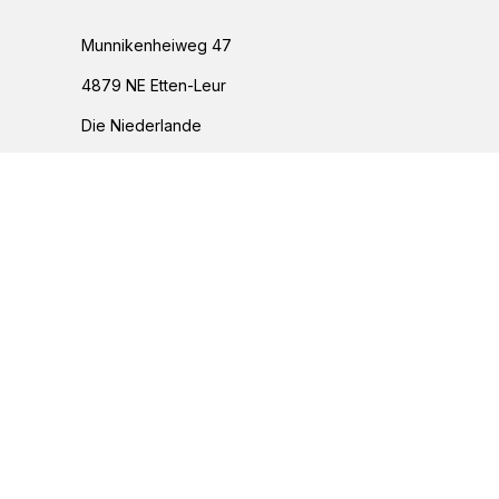
Munnikenheiweg 47
4879 NE Etten-Leur
Die Niederlande
076 – 504 6666
info@peetersgroup.com