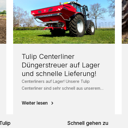
Tulip Centerliner
Düngerstreuer auf Lager
und schnelle Lieferung!
Centerliners auf Lager! Unsere Tulip
Centerliner sind sehr schnell aus unserem
Lager verfügbar. Schnell sein, solange der
Vorrat reicht! Der...
Weiter lesen
Tulip
Schnell gehen zu