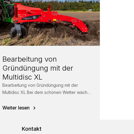
Bearbeitung von
Gründüngung mit der
Multidisc XL
Bearbeitung von Gründüngung mit der
Multidisc XL Bei dem schönen Wetter wächst
die Gründüngung besser als je zuvor. Kein
Problem...
Weiter lesen
Kontakt