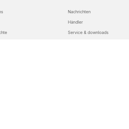
ns
Nachrichten
Händler
chte
Service & downloads
Lely Ersatzteillisten
Kontakt
TEIL DER PEETERS-GRUPPE
ngungen
Privatsphäre
Haftungsausschluss